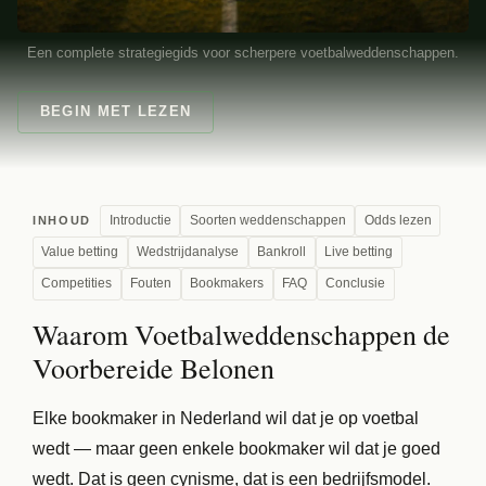
Een complete strategiegids voor scherpere voetbalweddenschappen.
BEGIN MET LEZEN
Introductie
Soorten weddenschappen
Odds lezen
INHOUD
Value betting
Wedstrijdanalyse
Bankroll
Live betting
Competities
Fouten
Bookmakers
FAQ
Conclusie
Waarom Voetbalweddenschappen de
Voorbereide Belonen
Elke bookmaker in Nederland wil dat je op voetbal
wedt — maar geen enkele bookmaker wil dat je goed
wedt. Dat is geen cynisme, dat is een bedrijfsmodel.