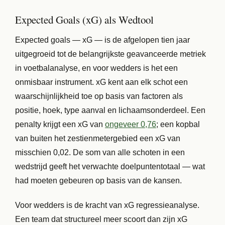
Expected Goals (xG) als Wedtool
Expected goals — xG — is de afgelopen tien jaar
uitgegroeid tot de belangrijkste geavanceerde metriek
in voetbalanalyse, en voor wedders is het een
onmisbaar instrument. xG kent aan elk schot een
waarschijnlijkheid toe op basis van factoren als
positie, hoek, type aanval en lichaamsonderdeel. Een
penalty krijgt een xG van
ongeveer 0,76
; een kopbal
van buiten het zestienmetergebied een xG van
misschien 0,02. De som van alle schoten in een
wedstrijd geeft het verwachte doelpuntentotaal — wat
had moeten gebeuren op basis van de kansen.
Voor wedders is de kracht van xG regressieanalyse.
Een team dat structureel meer scoort dan zijn xG