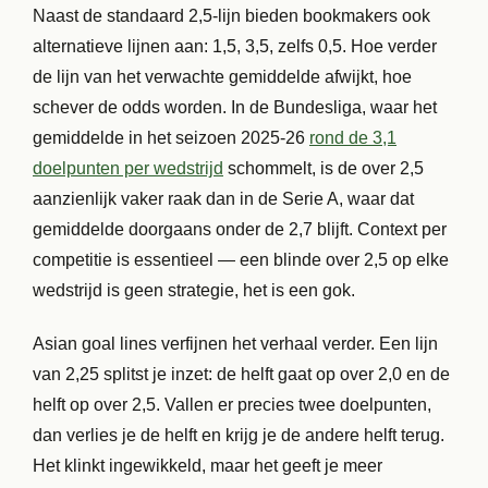
Naast de standaard 2,5-lijn bieden bookmakers ook
alternatieve lijnen aan: 1,5, 3,5, zelfs 0,5. Hoe verder
de lijn van het verwachte gemiddelde afwijkt, hoe
schever de odds worden. In de Bundesliga, waar het
gemiddelde in het seizoen 2025-26
rond de 3,1
doelpunten per wedstrijd
schommelt, is de over 2,5
aanzienlijk vaker raak dan in de Serie A, waar dat
gemiddelde doorgaans onder de 2,7 blijft. Context per
competitie is essentieel — een blinde over 2,5 op elke
wedstrijd is geen strategie, het is een gok.
Asian goal lines verfijnen het verhaal verder. Een lijn
van 2,25 splitst je inzet: de helft gaat op over 2,0 en de
helft op over 2,5. Vallen er precies twee doelpunten,
dan verlies je de helft en krijg je de andere helft terug.
Het klinkt ingewikkeld, maar het geeft je meer