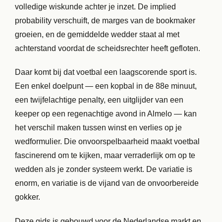
volledige wiskunde achter je inzet. De implied
probability verschuift, de marges van de bookmaker
groeien, en de gemiddelde wedder staat al met
achterstand voordat de scheidsrechter heeft gefloten.
Daar komt bij dat voetbal een laagscorende sport is.
Een enkel doelpunt — een kopbal in de 88e minuut,
een twijfelachtige penalty, een uitglijder van een
keeper op een regenachtige avond in Almelo — kan
het verschil maken tussen winst en verlies op je
wedformulier. Die onvoorspelbaarheid maakt voetbal
fascinerend om te kijken, maar verraderlijk om op te
wedden als je zonder systeem werkt. De variatie is
enorm, en variatie is de vijand van de onvoorbereide
gokker.
Deze gids is gebouwd voor de Nederlandse markt en