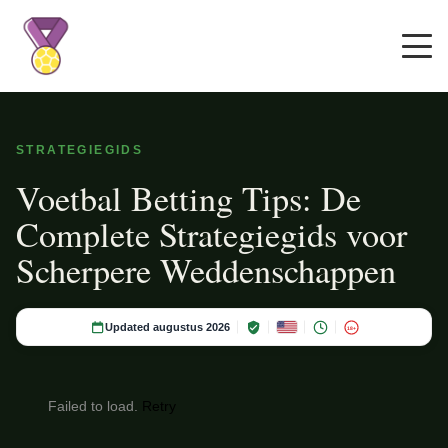
STRATEGIEGIDS
Voetbal Betting Tips: De
Complete Strategiegids voor
Scherpere Weddenschappen
Updated augustus 2026
18+
Failed to load.
Retry