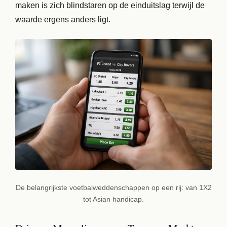
maken is zich blindstaren op de einduitslag terwijl de
waarde ergens anders ligt.
De belangrijkste voetbalweddenschappen op een rij: van 1X2
tot Asian handicap.