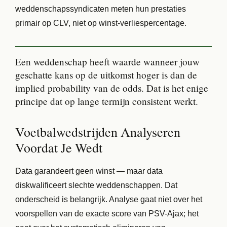
weddenschapssyndicaten meten hun prestaties
primair op CLV, niet op winst-verliespercentage.
Een weddenschap heeft waarde wanneer jouw
geschatte kans op de uitkomst hoger is dan de
implied probability van de odds. Dat is het enige
principe dat op lange termijn consistent werkt.
Voetbalwedstrijden Analyseren
Voordat Je Wedt
Data garandeert geen winst — maar data
diskwalificeert slechte weddenschappen. Dat
onderscheid is belangrijk. Analyse gaat niet over het
voorspellen van de exacte score van PSV-Ajax; het