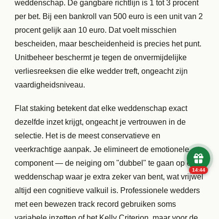
weddenschap. De gangbare richtlijn is 1 tot 3 procent
per bet. Bij een bankroll van 500 euro is een unit van 2
procent gelijk aan 10 euro. Dat voelt misschien
bescheiden, maar bescheidenheid is precies het punt.
Unitbeheer beschermt je tegen de onvermijdelijke
verliesreeksen die elke wedder treft, ongeacht zijn
vaardigheidsniveau.
Flat staking betekent dat elke weddenschap exact
dezelfde inzet krijgt, ongeacht je vertrouwen in de
selectie. Het is de meest conservatieve en
veerkrachtige aanpak. Je elimineert de emotionele
component — de neiging om "dubbel" te gaan op een
14:43
weddenschap waar je extra zeker van bent, wat vrijwel
altijd een cognitieve valkuil is. Professionele wedders
met een bewezen track record gebruiken soms
variabele inzetten of het Kelly Criterion, maar voor de