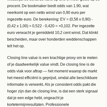
procent. De bookmaker biedt odds van 1.90, wat
neerkomt op een netto winst van 0,90 euro per
ingezette euro. De berekening: EV = (0,58 x 0,90) -
(0,42 x 1,00) = 0,522 - 0,420 = +0,102. Per ingezette
euro verwacht je gemiddeld 10,2 cent winst. Dat klinkt
bescheiden, maar over honderden weddenschappen
telt het op.
Closing line value is een krachtige proxy om te meten
of je daadwerkelijk value vindt. De closing line is de
odds vlak voor aftrap — het moment waarop de markt
het meest efficiënt is geprijsd, omdat alle beschikbare
informatie is verwerkt. Als je consistent odds pakt die
hoger zijn dan de closing line, is dat een sterk signaal
dat je een edge hebt, ongeacht je
kortetermijnresultaten. Professionele