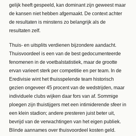
gelijk heeft gespeeld, kan dominant zijn geweest maar
de kansen niet hebben afgemaakt. De context achter
de resultaten is minstens zo belangrijk als de
resultaten zelf.
Thuis- en uitsplits verdienen bijzondere aandacht.
Thuisvoordeel is een van de best gedocumenteerde
fenomenen in de voetbalstatistiek, maar de grootte
ervan varieert sterk per competitie en per team. In de
Eredivisie wint het thuisspelende team historisch
gezien ongeveer 45 procent van de wedstrijden, maar
individuele clubs wijken daar fors van af. Sommige
ploegen zijn thuistijgers met een intimiderende sfeer in
een klein stadion; andere presteren juist beter uit,
bevrijd van de verwachtingen van het eigen publiek.
Blinde aannames over thuisvoordeel kosten geld.