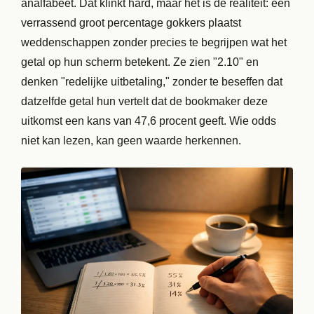
analfabeet. Dat klinkt hard, maar het is de realiteit: een
verrassend groot percentage gokkers plaatst
weddenschappen zonder precies te begrijpen wat het
getal op hun scherm betekent. Ze zien "2.10" en
denken "redelijke uitbetaling," zonder te beseffen dat
datzelfde getal hun vertelt dat de bookmaker deze
uitkomst een kans van 47,6 procent geeft. Wie odds
niet kan lezen, kan geen waarde herkennen.