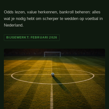
Odds lezen, value herkennen, bankroll beheren: alles
wat je nodig hebt om scherper te wedden op voetbal in
Nederland.
BIJGEWERKT: FEBRUARI 2026