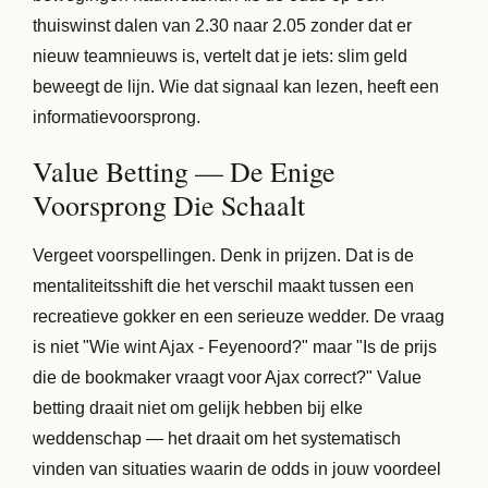
thuiswinst dalen van 2.30 naar 2.05 zonder dat er
nieuw teamnieuws is, vertelt dat je iets: slim geld
beweegt de lijn. Wie dat signaal kan lezen, heeft een
informatievoorsprong.
Value Betting — De Enige
Voorsprong Die Schaalt
Vergeet voorspellingen. Denk in prijzen. Dat is de
mentaliteitsshift die het verschil maakt tussen een
recreatieve gokker en een serieuze wedder. De vraag
is niet "Wie wint Ajax - Feyenoord?" maar "Is de prijs
die de bookmaker vraagt voor Ajax correct?" Value
betting draait niet om gelijk hebben bij elke
weddenschap — het draait om het systematisch
vinden van situaties waarin de odds in jouw voordeel