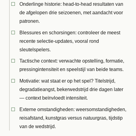
Onderlinge historie: head-to-head resultaten van
de afgelopen drie seizoenen, met aandacht voor
patronen.
Blessures en schorsingen: controleer de meest
recente selectie-updates, vooral rond
sleutelspelers.
Tactische context: verwachte opstelling, formatie,
pressingintensiteit en speelstijl van beide teams.
Motivatie: wat staat er op het spel? Titelstrijd,
degradatieangst, bekerwedstrijd drie dagen later
— context beïnvloedt intensiteit.
Externe omstandigheden: weersomstandigheden,
reisafstand, kunstgras versus natuurgras, tijdstip
van de wedstrijd.