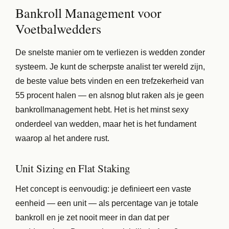
Bankroll Management voor
Voetbalwedders
De snelste manier om te verliezen is wedden zonder
systeem. Je kunt de scherpste analist ter wereld zijn,
de beste value bets vinden en een trefzekerheid van
55 procent halen — en alsnog blut raken als je geen
bankrollmanagement hebt. Het is het minst sexy
onderdeel van wedden, maar het is het fundament
waarop al het andere rust.
Unit Sizing en Flat Staking
Het concept is eenvoudig: je definieert een vaste
eenheid — een unit — als percentage van je totale
bankroll en je zet nooit meer in dan dat per