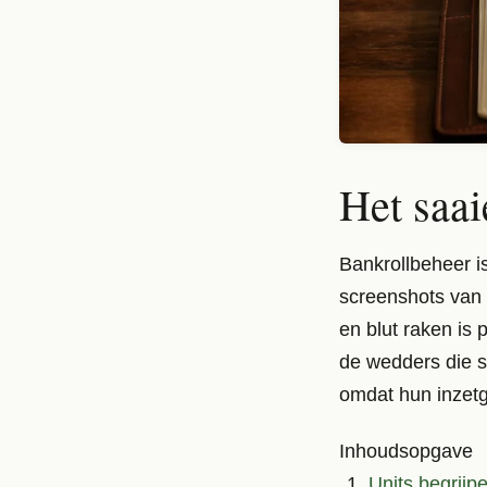
Het saai
Bankrollbeheer i
screenshots van 
en blut raken is 
de wedders die st
omdat hun inzetg
Inhoudsopgave
Units begrij