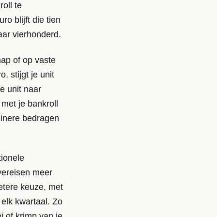
oll te
o blijft die tien
aar vierhonderd.
ap of op vaste
, stijgt je unit
je unit naar
met je bankroll
leinere bedragen
tionele
vereisen meer
betere keuze, met
elk kwartaal. Zo
 of krimp van je