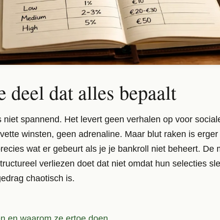
e deel dat alles bepaalt
s niet spannend. Het levert geen verhalen op voor socia
vette winsten, geen adrenaline. Maar blut raken is erger
precies wat er gebeurt als je je bankroll niet beheert. D
ructureel verliezen doet dat niet omdat hun selecties sle
edrag chaotisch is.
pen en waarom ze ertoe doen