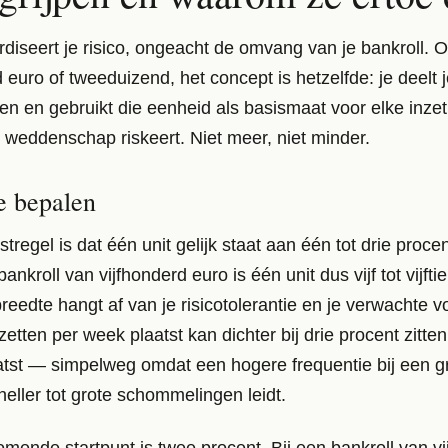
diseert je risico, ongeacht de omvang van je bankroll. O
uro of tweeduizend, het concept is hetzelfde: je deelt je
en en gebruikt die eenheid als basismaat voor elke inzet.
r weddenschap riskeert. Niet meer, niet minder.
te bepalen
tregel is dat één unit gelijk staat aan één tot drie procen
bankroll van vijfhonderd euro is één unit dus vijf tot vijf
reedte hangt af van je risicotolerantie en je verwachte 
nzetten per week plaatst kan dichter bij drie procent zit
laatst — simpelweg omdat een hogere frequentie bij een g
eller tot grote schommelingen leidt.
mende startpunt is twee procent. Bij een bankroll van vi