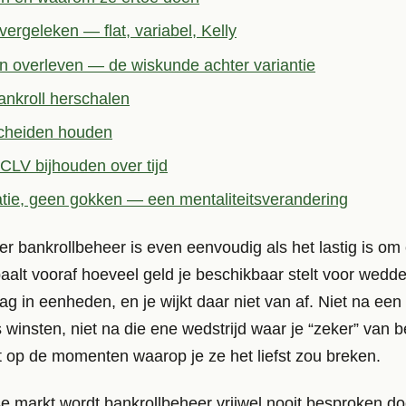
vergeleken — flat, variabel, Kelly
n overleven — de wiskunde achter variantie
ankroll herschalen
cheiden houden
 CLV bijhouden over tijd
atie, geen gokken — een mentaliteitsverandering
ter bankrollbeheer is even eenvoudig als het lastig is o
paalt vooraf hoeveel geld je beschikbaar stelt voor wedd
ag in eenheden, en je wijkt daar niet van af. Niet na een
 winsten, niet na die ene wedstrijd waar je “zeker” van b
ist op de momenten waarop je ze het liefst zou breken.
e markt wordt bankrollbeheer vrijwel nooit besproken d