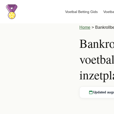
Voetbal Betting Gids
Voetba
Home
>
Bankrollb
Bankro
voetba
inzetp
Updated augu