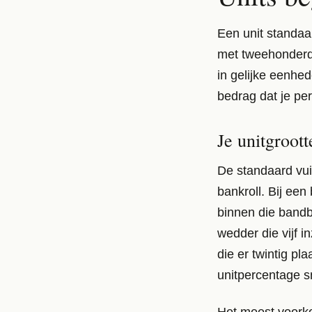
Een unit standaar
met tweehonderd e
in gelijke eenhed
bedrag dat je pe
Je unitgroot
De standaard vuis
bankroll. Bij een 
binnen die bandb
wedder die vijf i
die er twintig p
unitpercentage sn
Het meest voorko