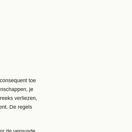
m consequent toe
enschappen, je
 reeks verliezen,
ent. De regels
oor de vergunde