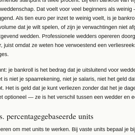
r weddenschap. Dat voelt voor veel beginners als weinig
gend. Als tien euro per inzet te weinig voelt, is je bankrol
 volume dat je wilt spelen, of zijn je verwachtingen niet 
nstgevend wedden. Professionele wedders opereren door
, juist omdat ze weten hoe verwoestend een verliesreeks 
ges.
nt: je bankroll is het bedrag dat je uitsluitend voor we
 is niet je spaarrekening, niet je salaris, niet het geld d
 Het is geld dat je kunt verliezen zonder dat het je dagel
niet optioneel — ze is het verschil tussen een wedder en 
vs. percentagegebaseerde units
eren om met units te werken. Bij vaste units bepaal je b