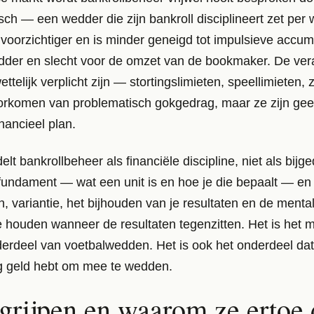
sch — een wedder die zijn bankroll disciplineert zet pe
 voorzichtiger en is minder geneigd tot impulsieve accumu
dder en slecht voor de omzet van de bookmaker. De ver
ttelijk verplicht zijn — stortingslimieten, speellimieten, z
oorkomen van problematisch gokgedrag, maar ze zijn ge
nancieel plan.
delt bankrollbeheer als financiële discipline, niet als bij
 fundament — wat een unit is en hoe je die bepaalt — e
, variantie, het bijhouden van je resultaten en de mentali
te houden wanneer de resultaten tegenzitten. Het is het m
rdeel van voetbalwedden. Het is ook het onderdeel dat 
g geld hebt om mee te wedden.
grijpen en waarom ze ertoe