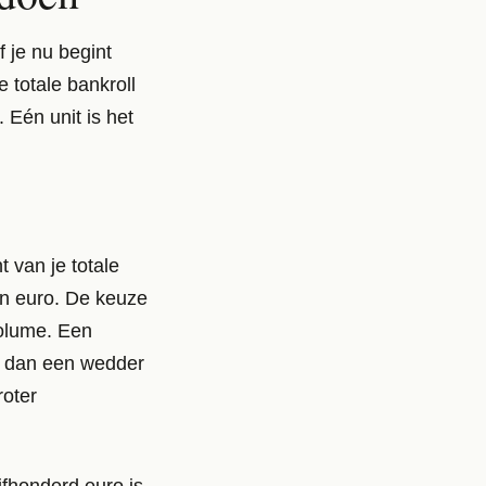
f je nu begint
 totale bankroll
 Eén unit is het
t van je totale
tien euro. De keuze
volume. Een
ten dan een wedder
roter
jfhonderd euro is