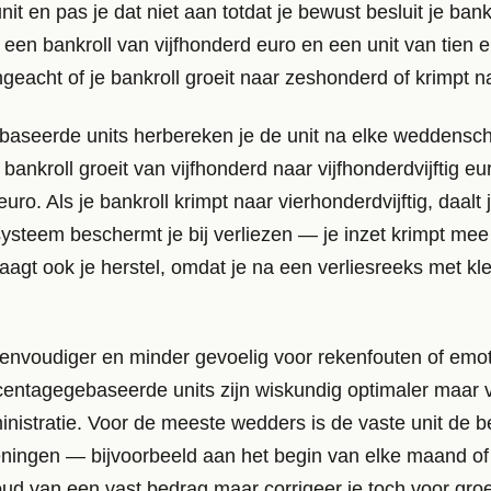
it en pas je dat niet aan totdat je bewust besluit je bankr
 een bankroll van vijfhonderd euro en een unit van tien eur
geacht of je bankroll groeit naar zeshonderd of krimpt n
baseerde units herbereken je de unit na elke weddensch
e bankroll groeit van vijfhonderd naar vijfhonderdvijftig euro
euro. Als je bankroll krimpt naar vierhonderdvijftig, daalt 
ysteem beschermt je bij verliezen — je inzet krimpt mee 
aagt ook je herstel, omdat je na een verliesreeks met k
 eenvoudiger en minder gevoelig voor rekenfouten of emo
centagegebaseerde units zijn wiskundig optimaler maar 
ministratie. Voor de meeste wedders is de vaste unit de 
eningen — bijvoorbeeld aan het begin van elke maand of 
ud van een vast bedrag maar corrigeer je toch voor groei