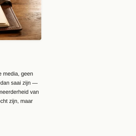
le media, geen
 dan saai zijn —
e meerderheid van
cht zijn, maar