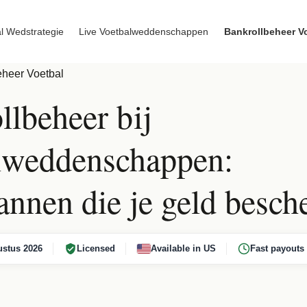
l Wedstrategie
Live Voetbalweddenschappen
Bankrollbeheer V
eheer Voetbal
llbeheer bij
lweddenschappen:
lannen die je geld besc
stus 2026
Licensed
Available in US
Fast payouts