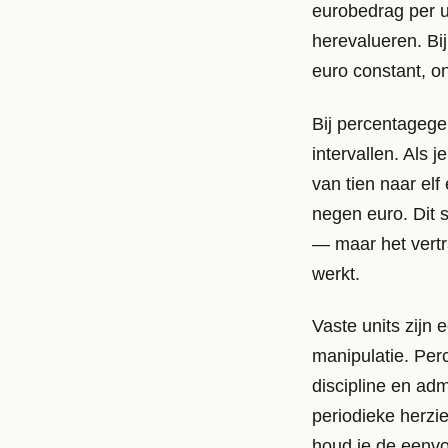
eurobedrag per un
herevalueren. Bij
euro constant, on
Bij percentagege
intervallen. Als j
van tien naar elf 
negen euro. Dit s
— maar het vertr
werkt.
Vaste units zijn
manipulatie. Per
discipline en ad
periodieke herzi
houd je de eenvo