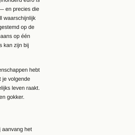
 — en precies die
l waarschijnlijk
afgestemd op de
gaans op één
kan zijn bij
ddenschappen hebt
at je volgende
ijks leven raakt.
een gokker.
ij aanvang het