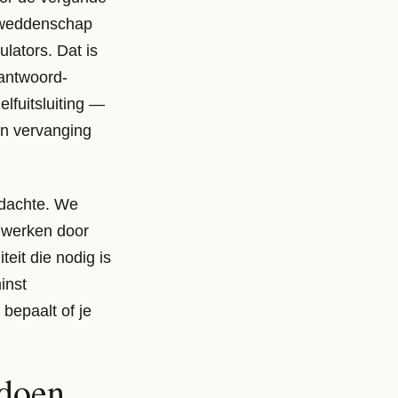
r weddenschap
lators. Dat is
antwoord-
elfuitsluiting —
en vervanging
gedachte. We
n werken door
teit die nodig is
inst
bepaalt of je
 doen