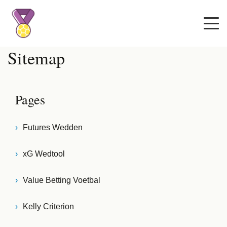
Sitemap
Pages
Futures Wedden
xG Wedtool
Value Betting Voetbal
Kelly Criterion