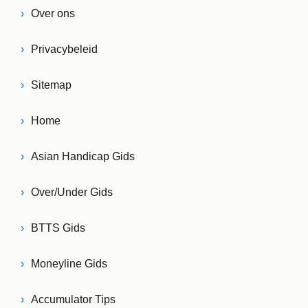
Over ons
Privacybeleid
Sitemap
Home
Asian Handicap Gids
Over/Under Gids
BTTS Gids
Moneyline Gids
Accumulator Tips