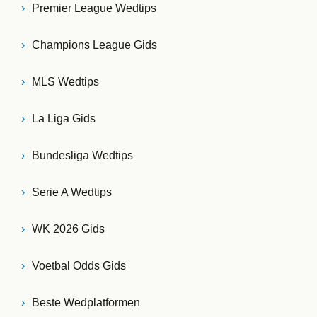
Premier League Wedtips
Champions League Gids
MLS Wedtips
La Liga Gids
Bundesliga Wedtips
Serie A Wedtips
WK 2026 Gids
Voetbal Odds Gids
Beste Wedplatformen