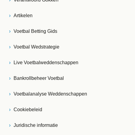
Artikelen
Voetbal Betting Gids
Voetbal Wedstrategie
Live Voetbalweddenschappen
Bankrollbeheer Voetbal
Voetbalanalyse Weddenschappen
Cookiebeleid
Juridische informatie