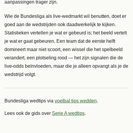
aanpassingen trager zijn.
Wie de Bundesliga als live-wedmarkt wil benutten, doet er
goed aan de wedstrijden ook daadwerkelijk te kijken.
Statistieken vertellen je wat er gebeurd is; het beeld vertelt
je wat er gaat gebeuren. Een team dat de eerste helft
domineert maar niet scoort, een wissel die het spelbeeld
verandert, een plotseling rood — het zijn signalen die de
live-odds beïnvloeden, maar die je alleen opvangt als je de
wedstrijd volgt.
Bundesliga wedtips via
voetbal tips wedden
.
Lees ook de gids over
Serie A wedtips
.