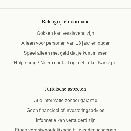
Belangrijke informatie
Gokken kan verslavend zijn
Alleen voor personen van 18 jaar en ouder
Speel alleen met geld dat je kunt missen
Hulp nodig? Neem contact op met Loket Kansspel
Juridische aspecten
Alle informatie zonder garantie
Geen financieel of investeringsadvies
Informatie kan verouderd zijn
Eigen verantwoordelijkheid bij weddenschappen