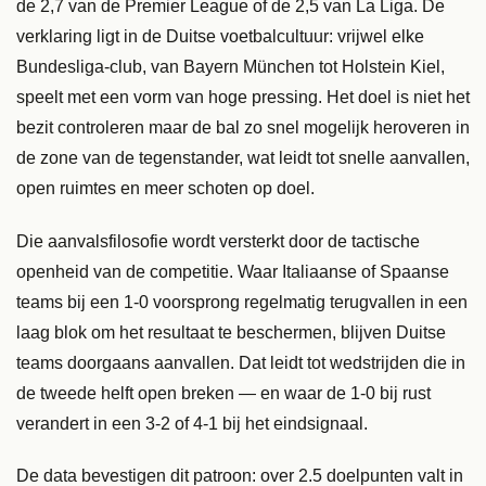
de 2,7 van de Premier League of de 2,5 van La Liga. De
verklaring ligt in de Duitse voetbalcultuur: vrijwel elke
Bundesliga-club, van Bayern München tot Holstein Kiel,
speelt met een vorm van hoge pressing. Het doel is niet het
bezit controleren maar de bal zo snel mogelijk heroveren in
de zone van de tegenstander, wat leidt tot snelle aanvallen,
open ruimtes en meer schoten op doel.
Die aanvalsfilosofie wordt versterkt door de tactische
openheid van de competitie. Waar Italiaanse of Spaanse
teams bij een 1-0 voorsprong regelmatig terugvallen in een
laag blok om het resultaat te beschermen, blijven Duitse
teams doorgaans aanvallen. Dat leidt tot wedstrijden die in
de tweede helft open breken — en waar de 1-0 bij rust
verandert in een 3-2 of 4-1 bij het eindsignaal.
De data bevestigen dit patroon: over 2.5 doelpunten valt in