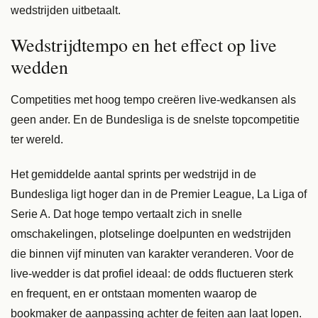
wedstrijden uitbetaalt.
Wedstrijdtempo en het effect op live
wedden
Competities met hoog tempo creëren live-wedkansen als
geen ander. En de Bundesliga is de snelste topcompetitie
ter wereld.
Het gemiddelde aantal sprints per wedstrijd in de
Bundesliga ligt hoger dan in de Premier League, La Liga of
Serie A. Dat hoge tempo vertaalt zich in snelle
omschakelingen, plotselinge doelpunten en wedstrijden
die binnen vijf minuten van karakter veranderen. Voor de
live-wedder is dat profiel ideaal: de odds fluctueren sterk
en frequent, en er ontstaan momenten waarop de
bookmaker de aanpassing achter de feiten aan laat lopen.