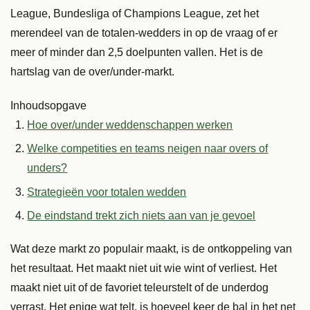
League, Bundesliga of Champions League, zet het
merendeel van de totalen-wedders in op de vraag of er
meer of minder dan 2,5 doelpunten vallen. Het is de
hartslag van de over/under-markt.
Inhoudsopgave
Hoe over/under weddenschappen werken
Welke competities en teams neigen naar overs of
unders?
Strategieën voor totalen wedden
De eindstand trekt zich niets aan van je gevoel
Wat deze markt zo populair maakt, is de ontkoppeling van
het resultaat. Het maakt niet uit wie wint of verliest. Het
maakt niet uit of de favoriet teleurstelt of de underdog
verrast. Het enige wat telt, is hoeveel keer de bal in het net