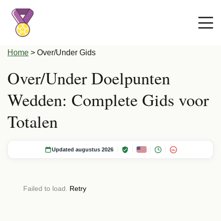
Home
>
Over/Under Gids
Over/Under Doelpunten
Wedden: Complete Gids voor
Totalen
Updated augustus 2026
18+
Failed to load.
Retry