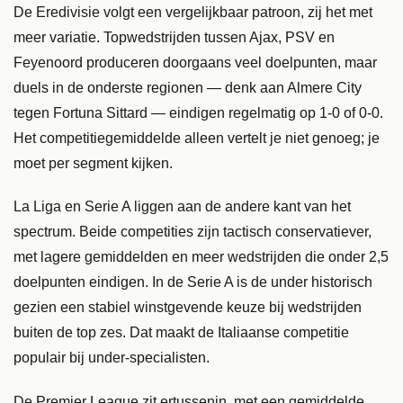
De Eredivisie volgt een vergelijkbaar patroon, zij het met
meer variatie. Topwedstrijden tussen Ajax, PSV en
Feyenoord produceren doorgaans veel doelpunten, maar
duels in de onderste regionen — denk aan Almere City
tegen Fortuna Sittard — eindigen regelmatig op 1-0 of 0-0.
Het competitiegemiddelde alleen vertelt je niet genoeg; je
moet per segment kijken.
La Liga en Serie A liggen aan de andere kant van het
spectrum. Beide competities zijn tactisch conservatiever,
met lagere gemiddelden en meer wedstrijden die onder 2,5
doelpunten eindigen. In de Serie A is de under historisch
gezien een stabiel winstgevende keuze bij wedstrijden
buiten de top zes. Dat maakt de Italiaanse competitie
populair bij under-specialisten.
De Premier League zit ertussenin, met een gemiddelde