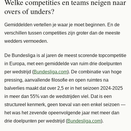
Welke competities en teams neigen naar
overs of unders?
Gemiddelden vertellen je waar je moet beginnen. En de
verschillen tussen competities zijn groter dan de meeste
wedders vermoeden.
De Bundesliga is al jaren de meest scorende topcompetitie
in Europa, met een gemiddelde van ruim drie doelpunten
per wedstrijd (
Bundesliga.com
). De combinatie van hoge
pressing, aanvallende filosofie en open ruimtes na
balverlies maakt dat over 2,5 er in het seizoen 2024-2025
in meer dan 55% van de wedstrijden viel. Dat is een
structureel kenmerk, geen toeval van een enkel seizoen —
het was het zevende opeenvolgende jaar met meer dan
drie doelpunten per wedstrijd (
Bundesliga.com
).