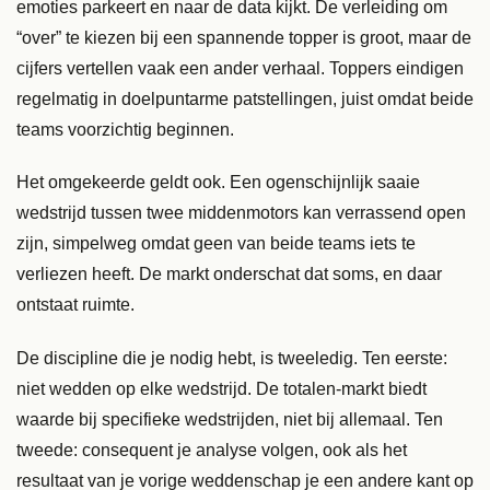
emoties parkeert en naar de data kijkt. De verleiding om
“over” te kiezen bij een spannende topper is groot, maar de
cijfers vertellen vaak een ander verhaal. Toppers eindigen
regelmatig in doelpuntarme patstellingen, juist omdat beide
teams voorzichtig beginnen.
Het omgekeerde geldt ook. Een ogenschijnlijk saaie
wedstrijd tussen twee middenmotors kan verrassend open
zijn, simpelweg omdat geen van beide teams iets te
verliezen heeft. De markt onderschat dat soms, en daar
ontstaat ruimte.
De discipline die je nodig hebt, is tweeledig. Ten eerste:
niet wedden op elke wedstrijd. De totalen-markt biedt
waarde bij specifieke wedstrijden, niet bij allemaal. Ten
tweede: consequent je analyse volgen, ook als het
resultaat van je vorige weddenschap je een andere kant op