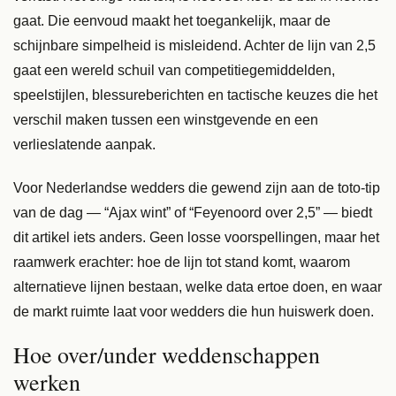
gaat. Die eenvoud maakt het toegankelijk, maar de
schijnbare simpelheid is misleidend. Achter de lijn van 2,5
gaat een wereld schuil van competitiegemiddelden,
speelstijlen, blessureberichten en tactische keuzes die het
verschil maken tussen een winstgevende en een
verlieslatende aanpak.
Voor Nederlandse wedders die gewend zijn aan de toto-tip
van de dag — “Ajax wint” of “Feyenoord over 2,5” — biedt
dit artikel iets anders. Geen losse voorspellingen, maar het
raamwerk erachter: hoe de lijn tot stand komt, waarom
alternatieve lijnen bestaan, welke data ertoe doen, en waar
de markt ruimte laat voor wedders die hun huiswerk doen.
Hoe over/under weddenschappen
werken