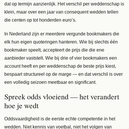
dat op termijn aanzienlijk. Het verschil per weddenschap is
klein, maar over een jaar van consequent wedden tellen
die centen op tot honderden euro’s.
In Nederland zijn er meerdere vergunde bookmakers die
elk hun eigen quoteringen hanteren. Wie bij slechts één
bookmaker speelt, accepteert de prijs die die ene
aanbieder vaststelt. Wie bij drie of vier bookmakers een
account heeft en per weddenschap de beste prijs kiest,
bespaart structureel op de marge — en dat verschil is over
een volledig seizoen meetbaar en significant.
Spreek odds vloeiend — het verandert
hoe je wedt
Oddsvaardigheid is de eerste echte competentie in het
wedden. Niet kennis van voetbal, niet het volgen van