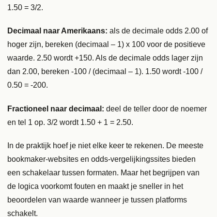
1.50 = 3/2.
Decimaal naar Amerikaans:
als de decimale odds 2.00 of
hoger zijn, bereken (decimaal – 1) x 100 voor de positieve
waarde. 2.50 wordt +150. Als de decimale odds lager zijn
dan 2.00, bereken -100 / (decimaal – 1). 1.50 wordt -100 /
0.50 = -200.
Fractioneel naar decimaal:
deel de teller door de noemer
en tel 1 op. 3/2 wordt 1.50 + 1 = 2.50.
In de praktijk hoef je niet elke keer te rekenen. De meeste
bookmaker-websites en odds-vergelijkingssites bieden
een schakelaar tussen formaten. Maar het begrijpen van
de logica voorkomt fouten en maakt je sneller in het
beoordelen van waarde wanneer je tussen platforms
schakelt.