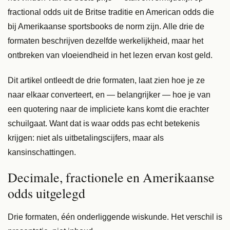
fractional odds uit de Britse traditie en American odds die
bij Amerikaanse sportsbooks de norm zijn. Alle drie de
formaten beschrijven dezelfde werkelijkheid, maar het
ontbreken van vloeiendheid in het lezen ervan kost geld.
Dit artikel ontleedt de drie formaten, laat zien hoe je ze
naar elkaar converteert, en — belangrijker — hoe je van
een quotering naar de impliciete kans komt die erachter
schuilgaat. Want dat is waar odds pas echt betekenis
krijgen: niet als uitbetalingscijfers, maar als
kansinschattingen.
Decimale, fractionele en Amerikaanse
odds uitgelegd
Drie formaten, één onderliggende wiskunde. Het verschil is