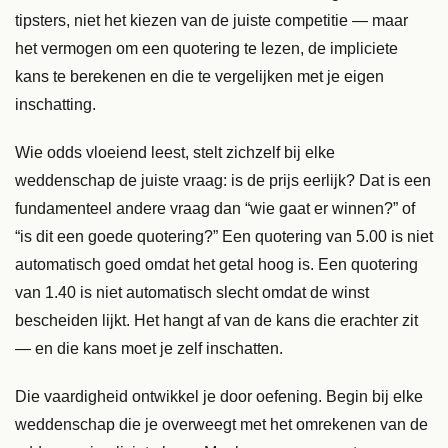
tipsters, niet het kiezen van de juiste competitie — maar
het vermogen om een quotering te lezen, de impliciete
kans te berekenen en die te vergelijken met je eigen
inschatting.
Wie odds vloeiend leest, stelt zichzelf bij elke
weddenschap de juiste vraag: is de prijs eerlijk? Dat is een
fundamenteel andere vraag dan “wie gaat er winnen?” of
“is dit een goede quotering?” Een quotering van 5.00 is niet
automatisch goed omdat het getal hoog is. Een quotering
van 1.40 is niet automatisch slecht omdat de winst
bescheiden lijkt. Het hangt af van de kans die erachter zit
— en die kans moet je zelf inschatten.
Die vaardigheid ontwikkel je door oefening. Begin bij elke
weddenschap die je overweegt met het omrekenen van de