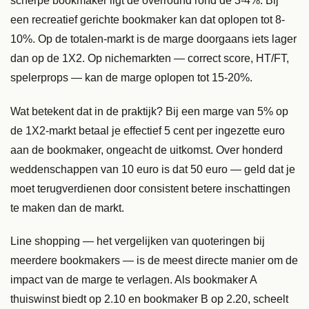
scherpe bookmaker ligt de overround rond de 3-4%. Bij
een recreatief gerichte bookmaker kan dat oplopen tot 8-
10%. Op de totalen-markt is de marge doorgaans iets lager
dan op de 1X2. Op nichemarkten — correct score, HT/FT,
spelerprops — kan de marge oplopen tot 15-20%.
Wat betekent dat in de praktijk? Bij een marge van 5% op
de 1X2-markt betaal je effectief 5 cent per ingezette euro
aan de bookmaker, ongeacht de uitkomst. Over honderd
weddenschappen van 10 euro is dat 50 euro — geld dat je
moet terugverdienen door consistent betere inschattingen
te maken dan de markt.
Line shopping — het vergelijken van quoteringen bij
meerdere bookmakers — is de meest directe manier om de
impact van de marge te verlagen. Als bookmaker A
thuiswinst biedt op 2.10 en bookmaker B op 2.20, scheelt